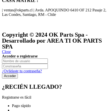
CASA MATRIZ :
| ventas@okparts.cl | Avda. APOQUINDO 6410 OF 212 Pasaje 2,
Las Condes, Santiago, RM - Chile
® y
® son marcas registradas
Las marcas OK SERVICES & PARTS
OK PARTS
®
y pertenecen a
OK GROUP
Copyright © 2024
OK Parts Spa
-
Desarrollado por AREA TI OK PARTS
SPA
Close
Acceder o registrarse
¿Ovlidaste tu contraseña?
¿RECIÉN LLEGADO?
Registrarse es fácil
Pago rápido
...