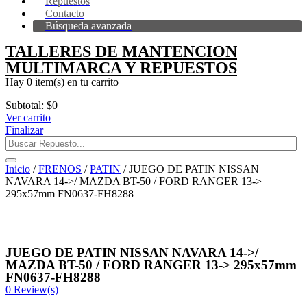
Repuestos
Contacto
Búsqueda avanzada
TALLERES DE MANTENCION
MULTIMARCA Y REPUESTOS
Hay
0 item(s)
en tu carrito
Subtotal:
$
0
Ver carrito
Finalizar
Inicio
/
FRENOS
/
PATIN
/ JUEGO DE PATIN NISSAN
NAVARA 14->/ MAZDA BT-50 / FORD RANGER 13->
295x57mm FN0637-FH8288
JUEGO DE PATIN NISSAN NAVARA 14->/
MAZDA BT-50 / FORD RANGER 13-> 295x57mm
FN0637-FH8288
0
Review(s)