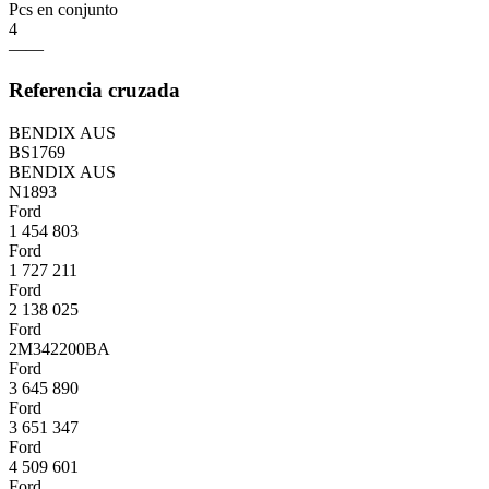
Pcs en conjunto
4
——
Referencia cruzada
BENDIX AUS
BS1769
BENDIX AUS
N1893
Ford
1 454 803
Ford
1 727 211
Ford
2 138 025
Ford
2M342200BA
Ford
3 645 890
Ford
3 651 347
Ford
4 509 601
Ford