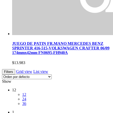
JUEGO DE PATIN FR.MANO MERCEDES BENZ
SPRINTER 416-515-VOLKSWAGEN CRAFTER 06/09
174mmx42mm FN0695-FH940A
$
13.983
Grid view
List view
Filters
Show
12
12
24
36
1