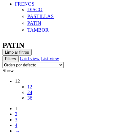
FRENOS
DISCO
PASTILLAS
PATIN
TAMBOR
PATIN
Limpiar filtros
Grid view
List view
Filters
Show
12
12
24
36
1
2
3
4
→