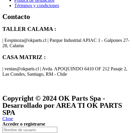
Política de despachos
Términos y condiciones
Contacto
TALLER CALAMA :
| Eespinoza@okparts.cl | Parque Industrial APIAC 1 - Galpones 27-
28, Calama
CASA MATRIZ :
| ventas@okparts.cl | Avda. APOQUINDO 6410 OF 212 Pasaje 2,
Las Condes, Santiago, RM - Chile
® y
® son marcas registradas
Las marcas OK SERVICES & PARTS
OK PARTS
®
y pertenecen a
OK GROUP
Copyright © 2024
OK Parts Spa
-
Desarrollado por AREA TI OK PARTS
SPA
Close
Acceder o registrarse