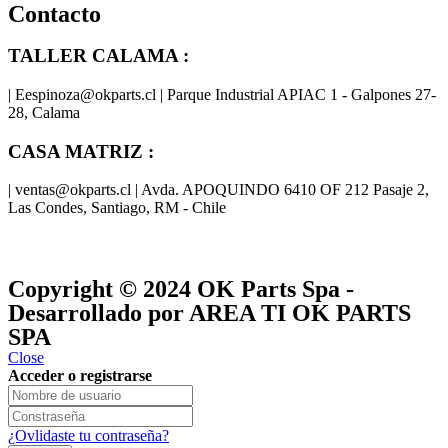
Contacto
TALLER CALAMA :
| Eespinoza@okparts.cl | Parque Industrial APIAC 1 - Galpones 27-
28, Calama
CASA MATRIZ :
| ventas@okparts.cl | Avda. APOQUINDO 6410 OF 212 Pasaje 2,
Las Condes, Santiago, RM - Chile
® y
® son marcas registradas
Las marcas OK SERVICES & PARTS
OK PARTS
®
y pertenecen a
OK GROUP
Copyright © 2024
OK Parts Spa
-
Desarrollado por AREA TI OK PARTS
SPA
Close
Acceder o registrarse
¿Ovlidaste tu contraseña?