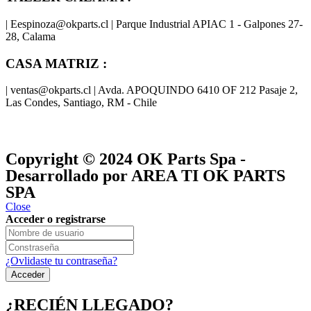
| Eespinoza@okparts.cl | Parque Industrial APIAC 1 - Galpones 27-
28, Calama
CASA MATRIZ :
| ventas@okparts.cl | Avda. APOQUINDO 6410 OF 212 Pasaje 2,
Las Condes, Santiago, RM - Chile
® y
® son marcas registradas
Las marcas OK SERVICES & PARTS
OK PARTS
®
y pertenecen a
OK GROUP
Copyright © 2024
OK Parts Spa
-
Desarrollado por AREA TI OK PARTS
SPA
Close
Acceder o registrarse
¿Ovlidaste tu contraseña?
¿RECIÉN LLEGADO?