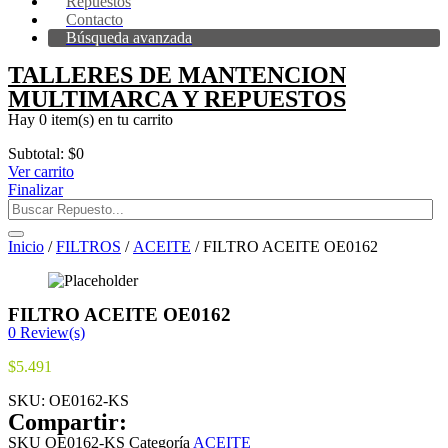
Repuestos
Contacto
Búsqueda avanzada
TALLERES DE MANTENCION
MULTIMARCA Y REPUESTOS
Hay
0 item(s)
en tu carrito
Subtotal:
$
0
Ver carrito
Finalizar
Inicio
/
FILTROS
/
ACEITE
/ FILTRO ACEITE OE0162
FILTRO ACEITE OE0162
0
Review(s)
$
5.491
SKU:
OE0162-KS
Compartir:
SKU
OE0162-KS
Categoría
ACEITE