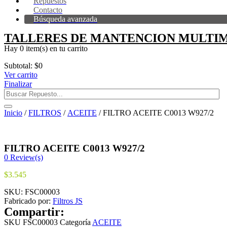
Repuestos
Contacto
Búsqueda avanzada
TALLERES DE MANTENCION MULTIM
Hay
0 item(s)
en tu carrito
Subtotal:
$
0
Ver carrito
Finalizar
Inicio
/
FILTROS
/
ACEITE
/ FILTRO ACEITE C0013 W927/2
FILTRO ACEITE C0013 W927/2
0
Review(s)
$
3.545
SKU:
FSC00003
Fabricado por:
Filtros JS
Compartir:
SKU
FSC00003
Categoría
ACEITE