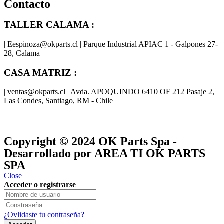
Contacto
TALLER CALAMA :
| Eespinoza@okparts.cl | Parque Industrial APIAC 1 - Galpones 27-
28, Calama
CASA MATRIZ :
| ventas@okparts.cl | Avda. APOQUINDO 6410 OF 212 Pasaje 2,
Las Condes, Santiago, RM - Chile
® y
® son marcas registradas
Las marcas OK SERVICES & PARTS
OK PARTS
®
y pertenecen a
OK GROUP
Copyright © 2024
OK Parts Spa
-
Desarrollado por AREA TI OK PARTS
SPA
Close
Acceder o registrarse
¿Ovlidaste tu contraseña?