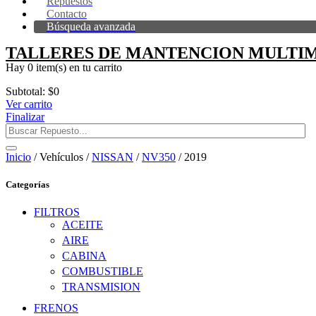
Repuestos
Contacto
Búsqueda avanzada
TALLERES DE MANTENCION MULTIM
Hay
0 item(s)
en tu carrito
Subtotal:
$
0
Ver carrito
Finalizar
Inicio
/ Vehículos /
NISSAN
/
NV350
/ 2019
Categorías
FILTROS
ACEITE
AIRE
CABINA
COMBUSTIBLE
TRANSMISION
FRENOS