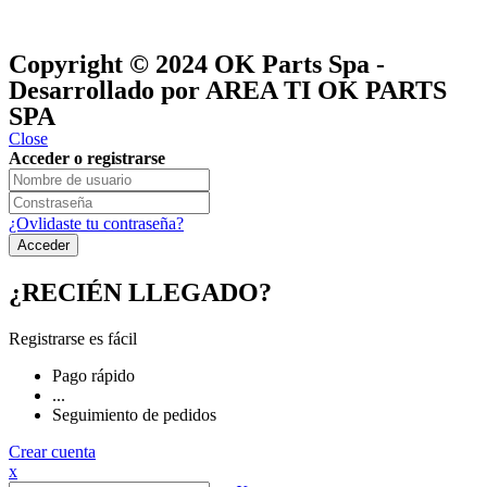
® y
® son marcas registradas
Las marcas OK SERVICES & PARTS
OK PARTS
®
y pertenecen a
OK GROUP
Copyright © 2024
OK Parts Spa
-
Desarrollado por AREA TI OK PARTS
SPA
Close
Acceder o registrarse
¿Ovlidaste tu contraseña?
¿RECIÉN LLEGADO?
Registrarse es fácil
Pago rápido
...
Seguimiento de pedidos
Crear cuenta
x