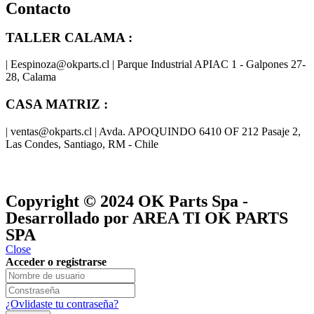
Contacto
TALLER CALAMA :
| Eespinoza@okparts.cl | Parque Industrial APIAC 1 - Galpones 27-
28, Calama
CASA MATRIZ :
| ventas@okparts.cl | Avda. APOQUINDO 6410 OF 212 Pasaje 2,
Las Condes, Santiago, RM - Chile
® y
® son marcas registradas
Las marcas OK SERVICES & PARTS
OK PARTS
®
y pertenecen a
OK GROUP
Copyright © 2024
OK Parts Spa
-
Desarrollado por AREA TI OK PARTS
SPA
Close
Acceder o registrarse
¿Ovlidaste tu contraseña?