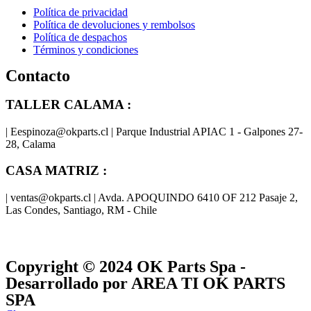
Política de privacidad
Política de devoluciones y rembolsos
Política de despachos
Términos y condiciones
Contacto
TALLER CALAMA :
| Eespinoza@okparts.cl | Parque Industrial APIAC 1 - Galpones 27-
28, Calama
CASA MATRIZ :
| ventas@okparts.cl | Avda. APOQUINDO 6410 OF 212 Pasaje 2,
Las Condes, Santiago, RM - Chile
® y
® son marcas registradas
Las marcas OK SERVICES & PARTS
OK PARTS
®
y pertenecen a
OK GROUP
Copyright © 2024
OK Parts Spa
-
Desarrollado por AREA TI OK PARTS
SPA