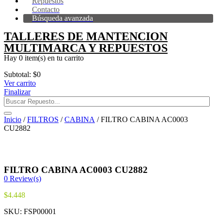
Repuestos
Contacto
Búsqueda avanzada
TALLERES DE MANTENCION
MULTIMARCA Y REPUESTOS
Hay
0 item(s)
en tu carrito
Subtotal:
$
0
Ver carrito
Finalizar
Inicio
/
FILTROS
/
CABINA
/ FILTRO CABINA AC0003
CU2882
FILTRO CABINA AC0003 CU2882
0
Review(s)
$
4.448
SKU:
FSP00001