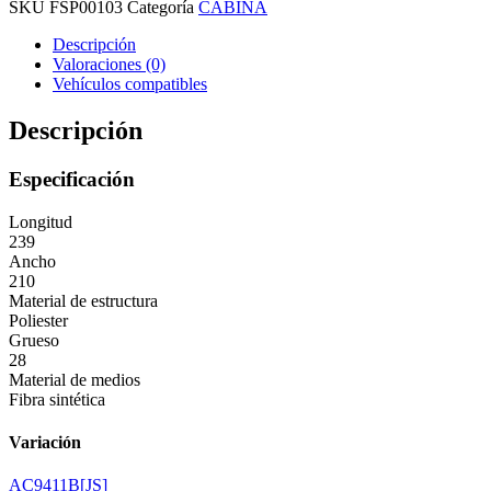
SKU
FSP00103
Categoría
CABINA
Descripción
Valoraciones (0)
Vehículos compatibles
Descripción
Especificación
Longitud
239
Ancho
210
Material de estructura
Poliester
Grueso
28
Material de medios
Fibra sintética
Variación
AC9411B[JS]