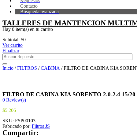
Repuestos
Contacto
Búsqueda avanzada
TALLERES DE MANTENCION MULTIM
Hay
0 item(s)
en tu carrito
Subtotal:
$
0
Ver carrito
Finalizar
Inicio
/
FILTROS
/
CABINA
/ FILTRO DE CABINA KIA SORENTO
FILTRO DE CABINA KIA SORENTO 2.0-2.4 15/20
0
Review(s)
$
5.206
SKU:
FSP00103
Fabricado por:
Filtros JS
Compartir: