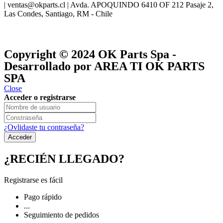
| ventas@okparts.cl | Avda. APOQUINDO 6410 OF 212 Pasaje 2,
Las Condes, Santiago, RM - Chile
® y
® son marcas registradas
Las marcas OK SERVICES & PARTS
OK PARTS
®
y pertenecen a
OK GROUP
Copyright © 2024
OK Parts Spa
-
Desarrollado por AREA TI OK PARTS
SPA
Close
Acceder o registrarse
¿Ovlidaste tu contraseña?
¿RECIÉN LLEGADO?
Registrarse es fácil
Pago rápido
...
Seguimiento de pedidos