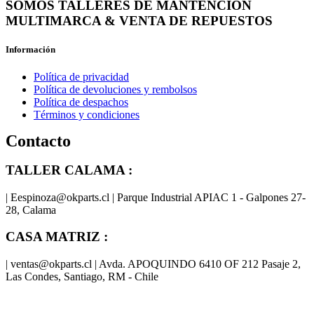
SOMOS TALLERES DE MANTENCIÓN
MULTIMARCA & VENTA DE REPUESTOS
Información
Política de privacidad
Política de devoluciones y rembolsos
Política de despachos
Términos y condiciones
Contacto
TALLER CALAMA :
| Eespinoza@okparts.cl | Parque Industrial APIAC 1 - Galpones 27-
28, Calama
CASA MATRIZ :
| ventas@okparts.cl | Avda. APOQUINDO 6410 OF 212 Pasaje 2,
Las Condes, Santiago, RM - Chile
® y
® son marcas registradas
Las marcas OK SERVICES & PARTS
OK PARTS