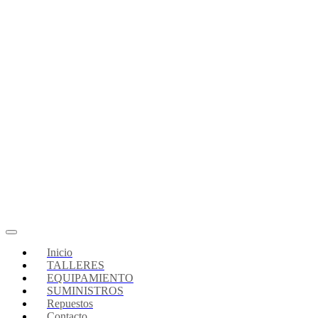
Toggle
navigation
Inicio
TALLERES
EQUIPAMIENTO
SUMINISTROS
Repuestos
Contacto