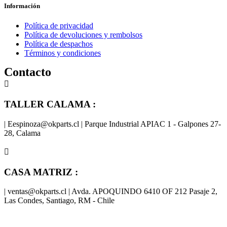
Información
Política de privacidad
Política de devoluciones y rembolsos
Política de despachos
Términos y condiciones
Contacto
TALLER CALAMA :
| Eespinoza@okparts.cl | Parque Industrial APIAC 1 - Galpones 27-
28, Calama
CASA MATRIZ :
| ventas@okparts.cl | Avda. APOQUINDO 6410 OF 212 Pasaje 2,
Las Condes, Santiago, RM - Chile
® y
® son marcas registradas
Las marcas OK SERVICES & PARTS
OK PARTS