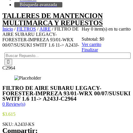
Búsqueda avanzada
TALLERES DE MANTENCION
MULTIMARCA Y REPUESTOS
Inicio
/
FILTROS
/
AIRE
/ FILTRO DE
Hay
0 item(s)
en tu carrito
AIRE SUBARU LEGACY-
Subtotal:
$
0
FORESTER-IMPREZA 93/01-WRX
Ver carrito
00/07/SUSUKI SWITF 1.6 11-> A243J-
Finalizar
C2964
FILTRO DE AIRE SUBARU LEGACY-
FORESTER-IMPREZA 93/01-WRX 00/07/SUSUKI
SWITF 1.6 11-> A243J-C2964
0
Review(s)
$
3.615
SKU:
A243J-KS
Compartir: