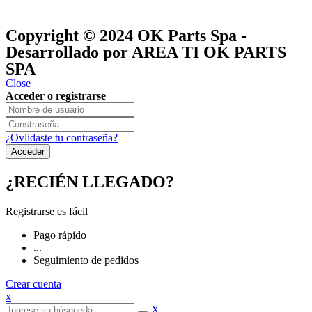
® y
® son marcas registradas
Las marcas OK SERVICES & PARTS
OK PARTS
®
y pertenecen a
OK GROUP
Copyright © 2024
OK Parts Spa
-
Desarrollado por AREA TI OK PARTS
SPA
Close
Acceder o registrarse
¿Ovlidaste tu contraseña?
¿RECIÉN LLEGADO?
Registrarse es fácil
Pago rápido
...
Seguimiento de pedidos
Crear cuenta
x
X