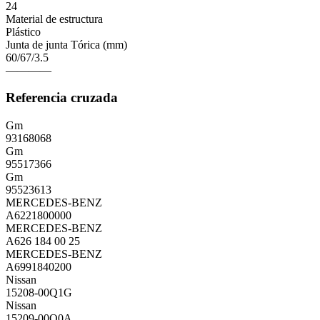
24
Material de estructura
Plástico
Junta de junta Tórica (mm)
60/67/3.5
————
Referencia cruzada
Gm
93168068
Gm
95517366
Gm
95523613
MERCEDES-BENZ
A6221800000
MERCEDES-BENZ
A626 184 00 25
MERCEDES-BENZ
A6991840200
Nissan
15208-00Q1G
Nissan
15209-00Q0A