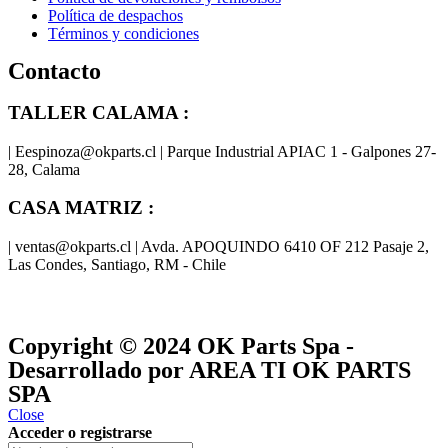
Política de despachos
Términos y condiciones
Contacto
TALLER CALAMA :
| Eespinoza@okparts.cl | Parque Industrial APIAC 1 - Galpones 27-
28, Calama
CASA MATRIZ :
| ventas@okparts.cl | Avda. APOQUINDO 6410 OF 212 Pasaje 2,
Las Condes, Santiago, RM - Chile
® y
® son marcas registradas
Las marcas OK SERVICES & PARTS
OK PARTS
®
y pertenecen a
OK GROUP
Copyright © 2024
OK Parts Spa
-
Desarrollado por AREA TI OK PARTS
SPA
Close
Acceder o registrarse