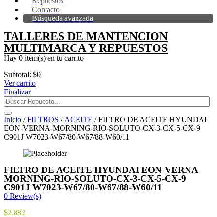
Repuestos
Contacto
Búsqueda avanzada
TALLERES DE MANTENCION
MULTIMARCA Y REPUESTOS
Hay
0 item(s)
en tu carrito
Subtotal:
$
0
Ver carrito
Finalizar
Inicio
/
FILTROS
/
ACEITE
/ FILTRO DE ACEITE HYUNDAI
EON-VERNA-MORNING-RIO-SOLUTO-CX-3-CX-5-CX-9
C901J W7023-W67/80-W67/88-W60/11
FILTRO DE ACEITE HYUNDAI EON-VERNA-
MORNING-RIO-SOLUTO-CX-3-CX-5-CX-9
C901J W7023-W67/80-W67/88-W60/11
0
Review(s)
$
2.882