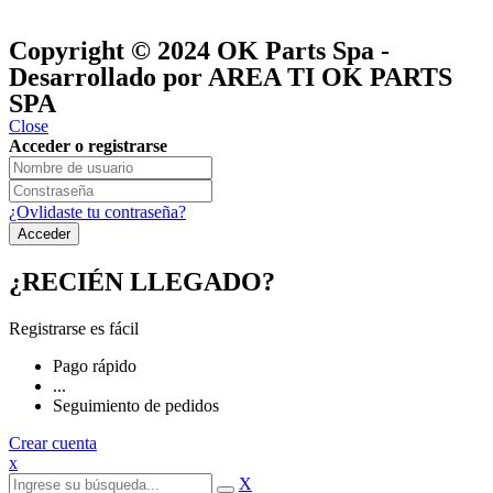
® y
® son marcas registradas
Las marcas OK SERVICES & PARTS
OK PARTS
®
y pertenecen a
OK GROUP
Copyright © 2024
OK Parts Spa
-
Desarrollado por AREA TI OK PARTS
SPA
Close
Acceder o registrarse
¿Ovlidaste tu contraseña?
¿RECIÉN LLEGADO?
Registrarse es fácil
Pago rápido
...
Seguimiento de pedidos
Crear cuenta
x
X