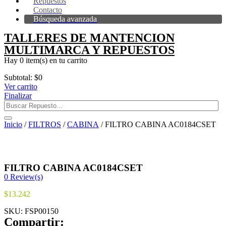
Repuestos
Contacto
Búsqueda avanzada
TALLERES DE MANTENCION
MULTIMARCA Y REPUESTOS
Hay
0 item(s)
en tu carrito
Subtotal:
$
0
Ver carrito
Finalizar
Inicio
/
FILTROS
/
CABINA
/ FILTRO CABINA AC0184CSET
FILTRO CABINA AC0184CSET
0
Review(s)
$
13.242
SKU:
FSP00150
Compartir: