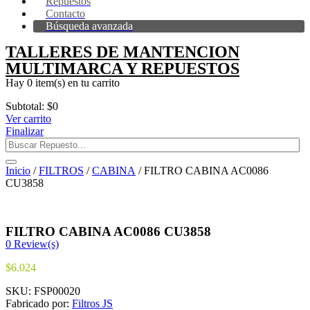
Repuestos
Contacto
Búsqueda avanzada
TALLERES DE MANTENCION
MULTIMARCA Y REPUESTOS
Hay
0 item(s)
en tu carrito
Subtotal:
$
0
Ver carrito
Finalizar
Inicio
/
FILTROS
/
CABINA
/ FILTRO CABINA AC0086
CU3858
FILTRO CABINA AC0086 CU3858
0
Review(s)
$
6.024
SKU:
FSP00020
Fabricado por:
Filtros JS