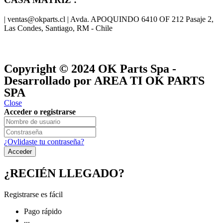
| ventas@okparts.cl | Avda. APOQUINDO 6410 OF 212 Pasaje 2,
Las Condes, Santiago, RM - Chile
® y
® son marcas registradas
Las marcas OK SERVICES & PARTS
OK PARTS
®
y pertenecen a
OK GROUP
Copyright © 2024
OK Parts Spa
-
Desarrollado por AREA TI OK PARTS
SPA
Close
Acceder o registrarse
¿Ovlidaste tu contraseña?
¿RECIÉN LLEGADO?
Registrarse es fácil
Pago rápido
...