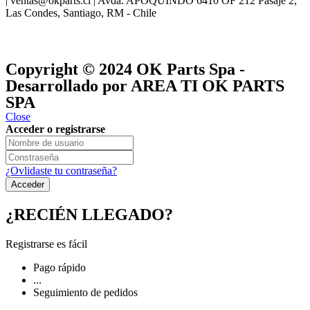
| ventas@okparts.cl | Avda. APOQUINDO 6410 OF 212 Pasaje 2,
Las Condes, Santiago, RM - Chile
® y
® son marcas registradas
Las marcas OK SERVICES & PARTS
OK PARTS
®
y pertenecen a
OK GROUP
Copyright © 2024
OK Parts Spa
-
Desarrollado por AREA TI OK PARTS
SPA
Close
Acceder o registrarse
¿Ovlidaste tu contraseña?
¿RECIÉN LLEGADO?
Registrarse es fácil
Pago rápido
...
Seguimiento de pedidos