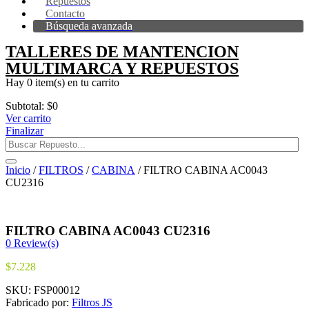
Repuestos
Contacto
Búsqueda avanzada
TALLERES DE MANTENCION
MULTIMARCA Y REPUESTOS
Hay
0 item(s)
en tu carrito
Subtotal:
$
0
Ver carrito
Finalizar
Inicio
/
FILTROS
/
CABINA
/ FILTRO CABINA AC0043
CU2316
FILTRO CABINA AC0043 CU2316
0
Review(s)
$
7.228
SKU:
FSP00012
Fabricado por:
Filtros JS