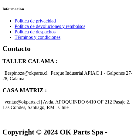
Información
Política de privacidad
Política de devoluciones y rembolsos
Política de despachos
Términos y condiciones
Contacto
TALLER CALAMA :
| Eespinoza@okparts.cl | Parque Industrial APIAC 1 - Galpones 27-
28, Calama
CASA MATRIZ :
| ventas@okparts.cl | Avda. APOQUINDO 6410 OF 212 Pasaje 2,
Las Condes, Santiago, RM - Chile
® y
® son marcas registradas
Las marcas OK SERVICES & PARTS
OK PARTS
®
y pertenecen a
OK GROUP
Copyright © 2024
OK Parts Spa
-