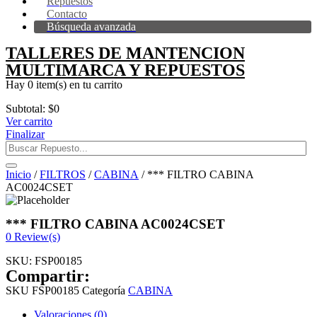
Repuestos
Contacto
Búsqueda avanzada
TALLERES DE MANTENCION
MULTIMARCA Y REPUESTOS
Hay
0 item(s)
en tu carrito
Subtotal:
$
0
Ver carrito
Finalizar
Inicio
/
FILTROS
/
CABINA
/ *** FILTRO CABINA
AC0024CSET
*** FILTRO CABINA AC0024CSET
0
Review(s)
SKU:
FSP00185
Compartir:
SKU
FSP00185
Categoría
CABINA
Valoraciones (0)