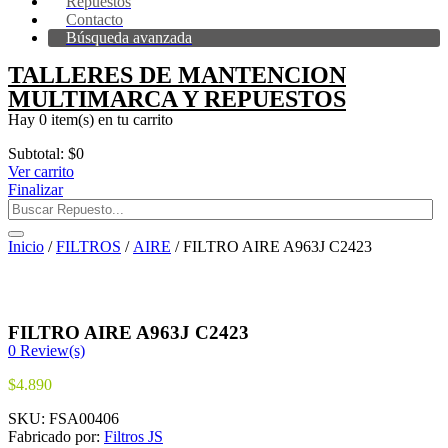
Repuestos
Contacto
Búsqueda avanzada
TALLERES DE MANTENCION
MULTIMARCA Y REPUESTOS
Hay
0 item(s)
en tu carrito
Subtotal:
$
0
Ver carrito
Finalizar
Inicio
/
FILTROS
/
AIRE
/ FILTRO AIRE A963J C2423
FILTRO AIRE A963J C2423
0
Review(s)
$
4.890
SKU:
FSA00406
Fabricado por:
Filtros JS