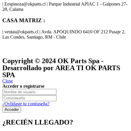
| Eespinoza@okparts.cl | Parque Industrial APIAC 1 - Galpones 27-
28, Calama
CASA MATRIZ :
| ventas@okparts.cl | Avda. APOQUINDO 6410 OF 212 Pasaje 2,
Las Condes, Santiago, RM - Chile
® y
® son marcas registradas
Las marcas OK SERVICES & PARTS
OK PARTS
®
y pertenecen a
OK GROUP
Copyright © 2024
OK Parts Spa
-
Desarrollado por AREA TI OK PARTS
SPA
Close
Acceder o registrarse
¿Ovlidaste tu contraseña?
¿RECIÉN LLEGADO?