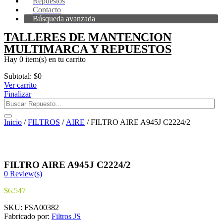
Repuestos
Contacto
Búsqueda avanzada
TALLERES DE MANTENCION
MULTIMARCA Y REPUESTOS
Hay
0 item(s)
en tu carrito
Subtotal:
$
0
Ver carrito
Finalizar
Inicio
/
FILTROS
/
AIRE
/ FILTRO AIRE A945J C2224/2
FILTRO AIRE A945J C2224/2
0
Review(s)
$
6.547
SKU:
FSA00382
Fabricado por:
Filtros JS