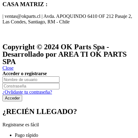
CASA MATRIZ :
| ventas@okparts.cl | Avda. APOQUINDO 6410 OF 212 Pasaje 2,
Las Condes, Santiago, RM - Chile
® y
® son marcas registradas
Las marcas OK SERVICES & PARTS
OK PARTS
®
y pertenecen a
OK GROUP
Copyright © 2024
OK Parts Spa
-
Desarrollado por AREA TI OK PARTS
SPA
Close
Acceder o registrarse
¿Ovlidaste tu contraseña?
¿RECIÉN LLEGADO?
Registrarse es fácil
Pago rápido