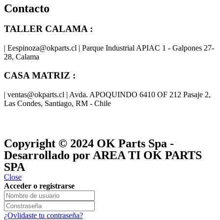
Contacto
TALLER CALAMA :
| Eespinoza@okparts.cl | Parque Industrial APIAC 1 - Galpones 27-
28, Calama
CASA MATRIZ :
| ventas@okparts.cl | Avda. APOQUINDO 6410 OF 212 Pasaje 2,
Las Condes, Santiago, RM - Chile
® y
® son marcas registradas
Las marcas OK SERVICES & PARTS
OK PARTS
®
y pertenecen a
OK GROUP
Copyright © 2024
OK Parts Spa
-
Desarrollado por AREA TI OK PARTS
SPA
Close
Acceder o registrarse
¿Ovlidaste tu contraseña?