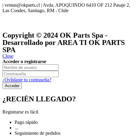
| ventas@okparts.cl | Avda. APOQUINDO 6410 OF 212 Pasaje 2,
Las Condes, Santiago, RM - Chile
® y
® son marcas registradas
Las marcas OK SERVICES & PARTS
OK PARTS
®
y pertenecen a
OK GROUP
Copyright © 2024
OK Parts Spa
-
Desarrollado por AREA TI OK PARTS
SPA
Close
Acceder o registrarse
¿Ovlidaste tu contraseña?
¿RECIÉN LLEGADO?
Registrarse es fácil
Pago rápido
...
Seguimiento de pedidos