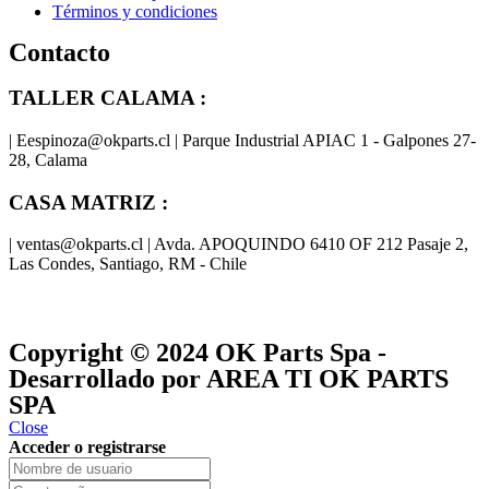
Términos y condiciones
Contacto
TALLER CALAMA :
| Eespinoza@okparts.cl | Parque Industrial APIAC 1 - Galpones 27-
28, Calama
CASA MATRIZ :
| ventas@okparts.cl | Avda. APOQUINDO 6410 OF 212 Pasaje 2,
Las Condes, Santiago, RM - Chile
® y
® son marcas registradas
Las marcas OK SERVICES & PARTS
OK PARTS
®
y pertenecen a
OK GROUP
Copyright © 2024
OK Parts Spa
-
Desarrollado por AREA TI OK PARTS
SPA
Close
Acceder o registrarse