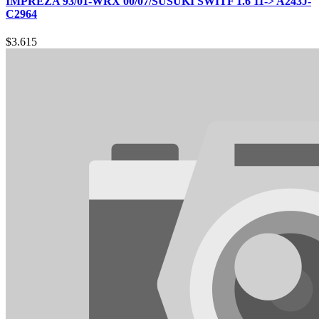
IMPREZA 93/01-WRX 00/07/SUSUKI SWITF 1.6 11-> A243J-
C2964
$
3.615