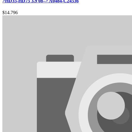
>HD35-HD75 3.9 08–> A0484-C24536
$
14.796