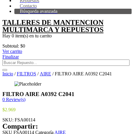
Repuestos
Contacto
Búsqueda avanzada
TALLERES DE MANTENCION
MULTIMARCA Y REPUESTOS
Hay
0 item(s)
en tu carrito
Subtotal:
$
0
Ver carrito
Finalizar
Inicio
/
FILTROS
/
AIRE
/ FILTRO AIRE A0392 C2041
FILTRO AIRE A0392 C2041
0
Review(s)
$
2.969
SKU:
FSA00114
Compartir:
SKU
FSA00114
Categoría
AIRE