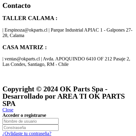
Contacto
TALLER CALAMA :
| Eespinoza@okparts.cl | Parque Industrial APIAC 1 - Galpones 27-
28, Calama
CASA MATRIZ :
| ventas@okparts.cl | Avda. APOQUINDO 6410 OF 212 Pasaje 2,
Las Condes, Santiago, RM - Chile
® y
® son marcas registradas
Las marcas OK SERVICES & PARTS
OK PARTS
®
y pertenecen a
OK GROUP
Copyright © 2024
OK Parts Spa
-
Desarrollado por AREA TI OK PARTS
SPA
Close
Acceder o registrarse
¿Ovlidaste tu contraseña?