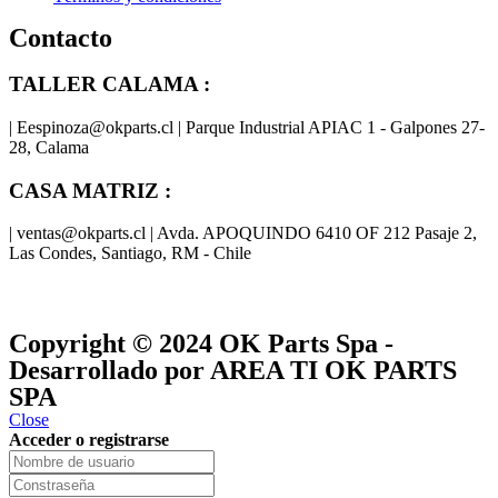
Contacto
TALLER CALAMA :
| Eespinoza@okparts.cl | Parque Industrial APIAC 1 - Galpones 27-
28, Calama
CASA MATRIZ :
| ventas@okparts.cl | Avda. APOQUINDO 6410 OF 212 Pasaje 2,
Las Condes, Santiago, RM - Chile
® y
® son marcas registradas
Las marcas OK SERVICES & PARTS
OK PARTS
®
y pertenecen a
OK GROUP
Copyright © 2024
OK Parts Spa
-
Desarrollado por AREA TI OK PARTS
SPA
Close
Acceder o registrarse