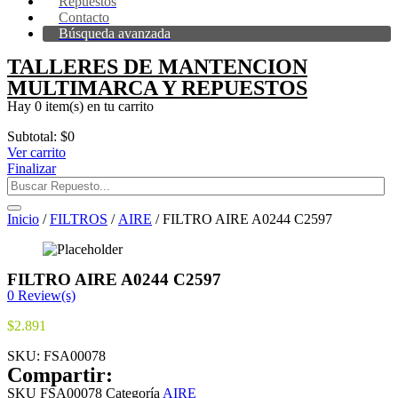
Repuestos
Contacto
Búsqueda avanzada
TALLERES DE MANTENCION
MULTIMARCA Y REPUESTOS
Hay
0 item(s)
en tu carrito
Subtotal:
$
0
Ver carrito
Finalizar
Inicio
/
FILTROS
/
AIRE
/ FILTRO AIRE A0244 C2597
FILTRO AIRE A0244 C2597
0
Review(s)
$
2.891
SKU:
FSA00078
Compartir:
SKU
FSA00078
Categoría
AIRE