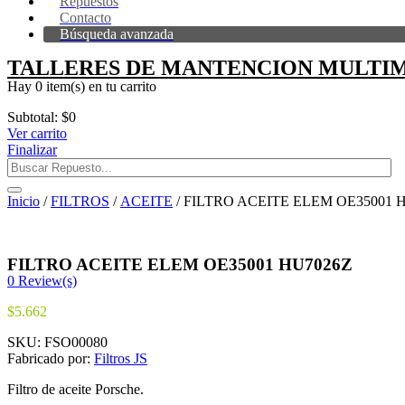
Repuestos
Contacto
Búsqueda avanzada
TALLERES DE MANTENCION MULTIM
Hay
0 item(s)
en tu carrito
Subtotal:
$
0
Ver carrito
Finalizar
Inicio
/
FILTROS
/
ACEITE
/ FILTRO ACEITE ELEM OE35001 
FILTRO ACEITE ELEM OE35001 HU7026Z
0
Review(s)
$
5.662
SKU:
FSO00080
Fabricado por:
Filtros JS
Filtro de aceite Porsche.