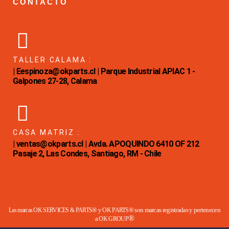
CONTACTO
TALLER CALAMA :
| Eespinoza@okparts.cl | Parque Industrial APIAC 1 -
Galpones 27-28, Calama
CASA MATRIZ :
| ventas@okparts.cl | Avda. APOQUINDO 6410 OF 212
Pasaje 2, Las Condes, Santiago, RM - Chile
® y
® son marcas registradas y pertenecen
Las marcas OK SERVICES & PARTS
OK PARTS
®
a
OK GROUP