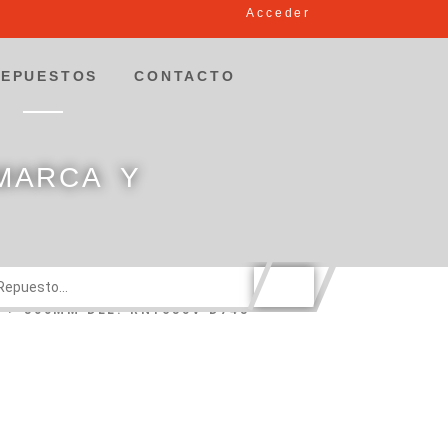
Acceder
REPUESTOS
CONTACTO
MARCA Y
–> 300MM DEL. RN1635V-D748