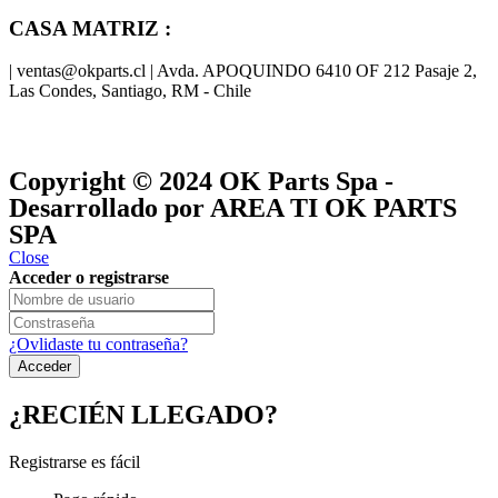
CASA MATRIZ :
| ventas@okparts.cl | Avda. APOQUINDO 6410 OF 212 Pasaje 2,
Las Condes, Santiago, RM - Chile
® y
® son marcas registradas
Las marcas OK SERVICES & PARTS
OK PARTS
®
y pertenecen a
OK GROUP
Copyright © 2024
OK Parts Spa
-
Desarrollado por AREA TI OK PARTS
SPA
Close
Acceder o registrarse
¿Ovlidaste tu contraseña?
¿RECIÉN LLEGADO?
Registrarse es fácil