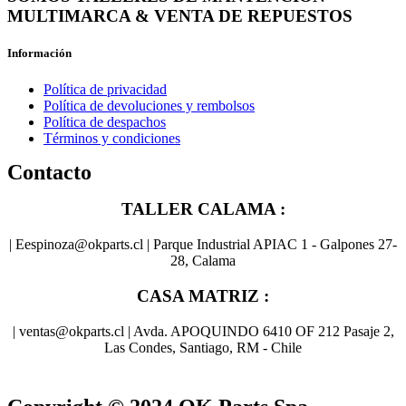
MULTIMARCA & VENTA DE REPUESTOS
Información
Política de privacidad
Política de devoluciones y rembolsos
Política de despachos
Términos y condiciones
Contacto
TALLER CALAMA :
| Eespinoza@okparts.cl | Parque Industrial APIAC 1 - Galpones 27-
28, Calama
CASA MATRIZ :
| ventas@okparts.cl | Avda. APOQUINDO 6410 OF 212 Pasaje 2,
Las Condes, Santiago, RM - Chile
® y
® son marcas registradas
Las marcas OK SERVICES & PARTS
OK PARTS
®
y pertenecen a
OK GROUP