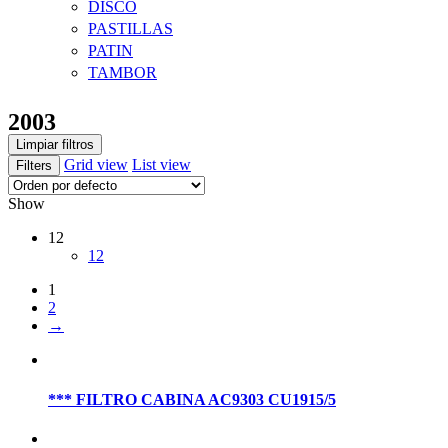
DISCO
PASTILLAS
PATIN
TAMBOR
2003
Limpiar filtros
Grid view
List view
Filters
Show
12
12
1
2
→
*** FILTRO CABINA AC9303 CU1915/5