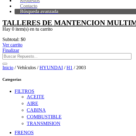
Repuestos
Contacto
Búsqueda avanzada
TALLERES DE MANTENCION MULTIM
Hay
0 item(s)
en tu carrito
Subtotal:
$
0
Ver carrito
Finalizar
Inicio
/ Vehículos /
HYUNDAI
/
H1
/ 2003
Categorías
FILTROS
ACEITE
AIRE
CABINA
COMBUSTIBLE
TRANSMISION
FRENOS