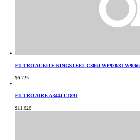
FILTRO ACEITE KINGSTEEL C306J WP928/81 W9066 Do
$
6.735
FILTRO AIRE A344J C1891
$
11.626