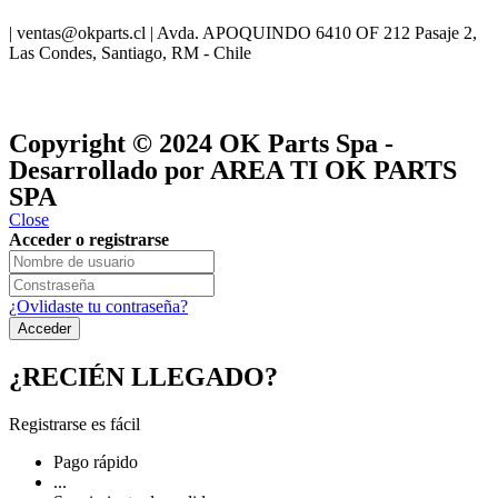
| ventas@okparts.cl | Avda. APOQUINDO 6410 OF 212 Pasaje 2,
Las Condes, Santiago, RM - Chile
® y
® son marcas registradas
Las marcas OK SERVICES & PARTS
OK PARTS
®
y pertenecen a
OK GROUP
Copyright © 2024
OK Parts Spa
-
Desarrollado por AREA TI OK PARTS
SPA
Close
Acceder o registrarse
¿Ovlidaste tu contraseña?
¿RECIÉN LLEGADO?
Registrarse es fácil
Pago rápido
...