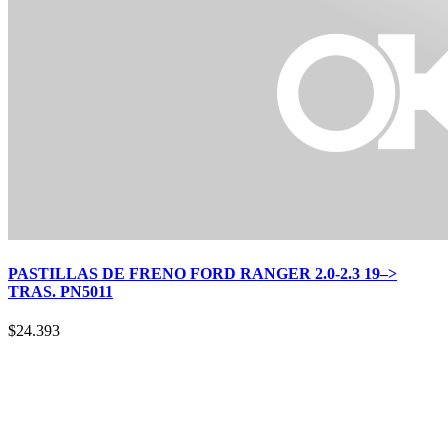
PASTILLAS DE FRENO FORD RANGER 2.0-2.3 19–>
TRAS. PN5011
$
24.393