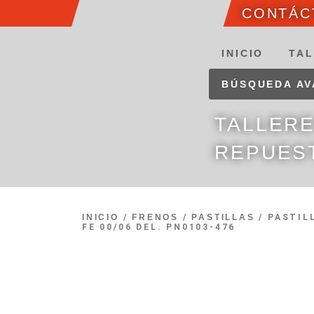
CONTÁCT
INICIO
TAL
BÚSQUEDA A
TALLER
REPUES
INICIO
/
FRENOS
/
PASTILLAS
/ PASTIL
FE 00/06 DEL. PN0103-476