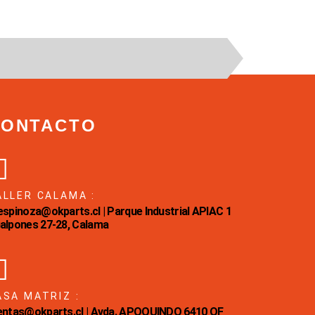
CONTACTO
ALLER CALAMA :
Eespinoza@okparts.cl | Parque Industrial APIAC 1
Galpones 27-28, Calama
ASA MATRIZ :
ventas@okparts.cl | Avda. APOQUINDO 6410 OF