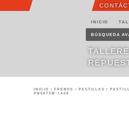
CONTÁCT
INICIO
TAL
BÚSQUEDA A
TALLER
REPUES
INICIO
/
FRENOS
/
PASTILLAS
/ PASTIL
PN0475W-1406