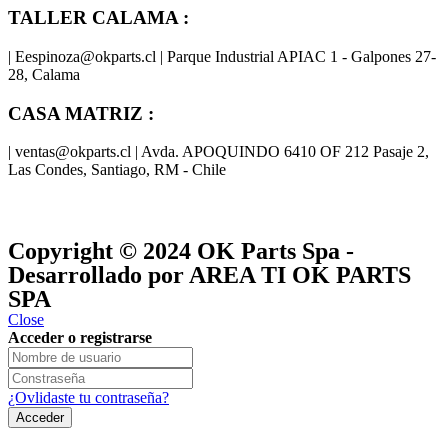
TALLER CALAMA :
| Eespinoza@okparts.cl | Parque Industrial APIAC 1 - Galpones 27-
28, Calama
CASA MATRIZ :
| ventas@okparts.cl | Avda. APOQUINDO 6410 OF 212 Pasaje 2,
Las Condes, Santiago, RM - Chile
® y
® son marcas registradas
Las marcas OK SERVICES & PARTS
OK PARTS
®
y pertenecen a
OK GROUP
Copyright © 2024
OK Parts Spa
-
Desarrollado por AREA TI OK PARTS
SPA
Close
Acceder o registrarse
¿Ovlidaste tu contraseña?