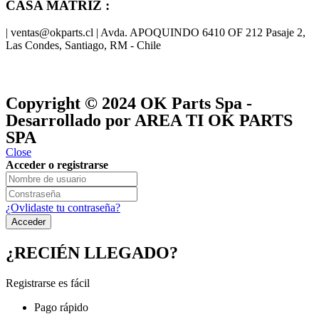
CASA MATRIZ :
| ventas@okparts.cl | Avda. APOQUINDO 6410 OF 212 Pasaje 2,
Las Condes, Santiago, RM - Chile
® y
® son marcas registradas
Las marcas OK SERVICES & PARTS
OK PARTS
®
y pertenecen a
OK GROUP
Copyright © 2024
OK Parts Spa
-
Desarrollado por AREA TI OK PARTS
SPA
Close
Acceder o registrarse
¿Ovlidaste tu contraseña?
¿RECIÉN LLEGADO?
Registrarse es fácil
Pago rápido