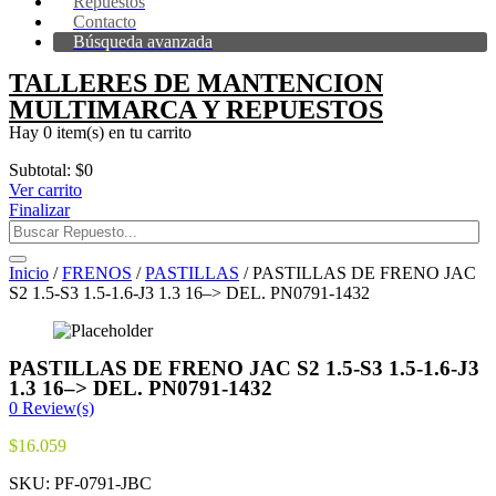
Repuestos
Contacto
Búsqueda avanzada
TALLERES DE MANTENCION
MULTIMARCA Y REPUESTOS
Hay
0 item(s)
en tu carrito
Subtotal:
$
0
Ver carrito
Finalizar
Inicio
/
FRENOS
/
PASTILLAS
/ PASTILLAS DE FRENO JAC
S2 1.5-S3 1.5-1.6-J3 1.3 16–> DEL. PN0791-1432
PASTILLAS DE FRENO JAC S2 1.5-S3 1.5-1.6-J3
1.3 16–> DEL. PN0791-1432
0
Review(s)
$
16.059
SKU:
PF-0791-JBC