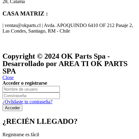
28, Calama
CASA MATRIZ :
| ventas@okparts.cl | Avda. APOQUINDO 6410 OF 212 Pasaje 2,
Las Condes, Santiago, RM - Chile
® y
® son marcas registradas
Las marcas OK SERVICES & PARTS
OK PARTS
®
y pertenecen a
OK GROUP
Copyright © 2024
OK Parts Spa
-
Desarrollado por AREA TI OK PARTS
SPA
Close
Acceder o registrarse
¿Ovlidaste tu contraseña?
¿RECIÉN LLEGADO?
Registrarse es fácil