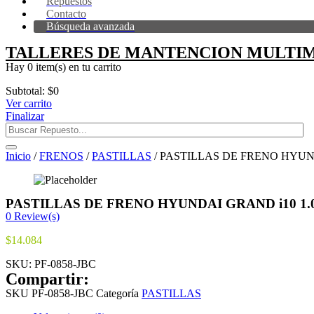
Repuestos
Contacto
Búsqueda avanzada
TALLERES DE MANTENCION MULTIM
Hay
0 item(s)
en tu carrito
Subtotal:
$
0
Ver carrito
Finalizar
Inicio
/
FRENOS
/
PASTILLAS
/ PASTILLAS DE FRENO HYUNDA
PASTILLAS DE FRENO HYUNDAI GRAND i10 1.0-1
0
Review(s)
$
14.084
SKU:
PF-0858-JBC
Compartir:
SKU
PF-0858-JBC
Categoría
PASTILLAS