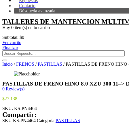
Repuestos
Contacto
Búsqueda avanzada
TALLERES DE MANTENCION MULTIM
Hay
0 item(s)
en tu carrito
Subtotal:
$
0
Ver carrito
Finalizar
Inicio
/
FRENOS
/
PASTILLAS
/ PASTILLAS DE FRENO HINO 8
PASTILLAS DE FRENO HINO 8.0 XZU 300 11–> 
0
Review(s)
$
27.138
SKU:
KS-PN4464
Compartir:
SKU
KS-PN4464
Categoría
PASTILLAS