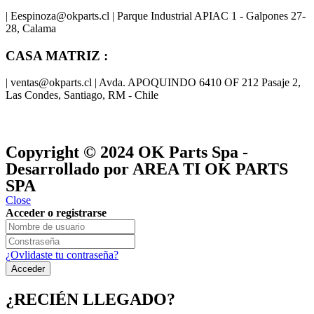
| Eespinoza@okparts.cl | Parque Industrial APIAC 1 - Galpones 27-
28, Calama
CASA MATRIZ :
| ventas@okparts.cl | Avda. APOQUINDO 6410 OF 212 Pasaje 2,
Las Condes, Santiago, RM - Chile
® y
® son marcas registradas
Las marcas OK SERVICES & PARTS
OK PARTS
®
y pertenecen a
OK GROUP
Copyright © 2024
OK Parts Spa
-
Desarrollado por AREA TI OK PARTS
SPA
Close
Acceder o registrarse
¿Ovlidaste tu contraseña?
¿RECIÉN LLEGADO?