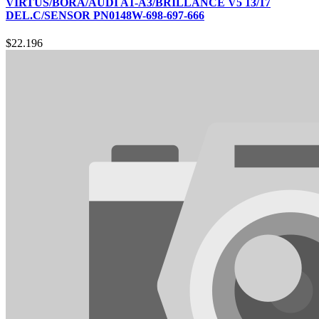
VIRTUS/BORA/AUDI A1-A3/BRILLANCE V5 13/17
DEL.C/SENSOR PN0148W-698-697-666
$
22.196