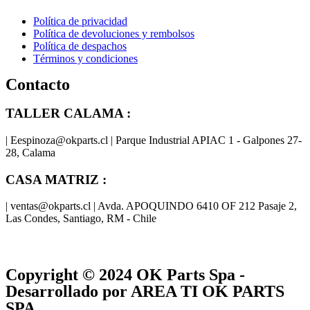
Política de privacidad
Política de devoluciones y rembolsos
Política de despachos
Términos y condiciones
Contacto
TALLER CALAMA :
| Eespinoza@okparts.cl | Parque Industrial APIAC 1 - Galpones 27-
28, Calama
CASA MATRIZ :
| ventas@okparts.cl | Avda. APOQUINDO 6410 OF 212 Pasaje 2,
Las Condes, Santiago, RM - Chile
® y
® son marcas registradas
Las marcas OK SERVICES & PARTS
OK PARTS
®
y pertenecen a
OK GROUP
Copyright © 2024
OK Parts Spa
-
Desarrollado por AREA TI OK PARTS
SPA