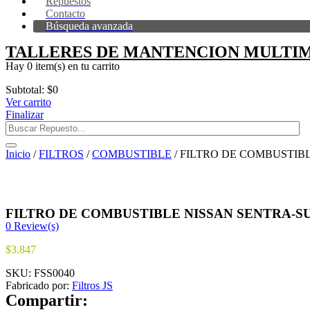
Repuestos
Contacto
Búsqueda avanzada
TALLERES DE MANTENCION MULTIM
Hay
0 item(s)
en tu carrito
Subtotal:
$
0
Ver carrito
Finalizar
Inicio
/
FILTROS
/
COMBUSTIBLE
/ FILTRO DE COMBUSTIBL
FILTRO DE COMBUSTIBLE NISSAN SENTRA-SUN
0
Review(s)
$
3.847
SKU:
FSS0040
Fabricado por:
Filtros JS
Compartir: