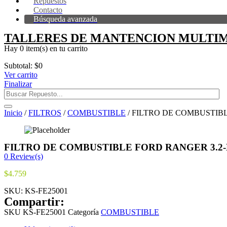
Repuestos
Contacto
Búsqueda avanzada
TALLERES DE MANTENCION MULTIM
Hay
0 item(s)
en tu carrito
Subtotal:
$
0
Ver carrito
Finalizar
Inicio
/
FILTROS
/
COMBUSTIBLE
/ FILTRO DE COMBUSTIBLE
FILTRO DE COMBUSTIBLE FORD RANGER 3.2-MA
0
Review(s)
$
4.759
SKU:
KS-FE25001
Compartir:
SKU
KS-FE25001
Categoría
COMBUSTIBLE