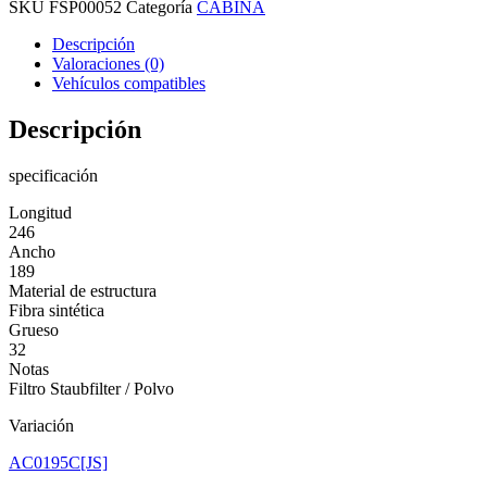
SKU
FSP00052
Categoría
CABINA
Descripción
Valoraciones (0)
Vehículos compatibles
Descripción
specificación
Longitud
246
Ancho
189
Material de estructura
Fibra sintética
Grueso
32
Notas
Filtro Staubfilter / Polvo
Variación
AC0195C[JS]