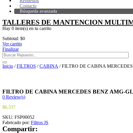
Repuestos
Contacto
Búsqueda avanzada
TALLERES DE MANTENCION MULTIM
Hay
0 item(s)
en tu carrito
Subtotal:
$
0
Ver carrito
Finalizar
Inicio
/
FILTROS
/
CABINA
/ FILTRO DE CABINA MERCEDES BE
FILTRO DE CABINA MERCEDES BENZ AMG-GLC 63
0
Review(s)
$
6.337
SKU:
FSP00052
Fabricado por:
Filtros JS
Compartir: