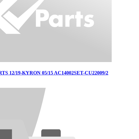
12/19-KYRON 05/15 AC14002SET-CU22009/2