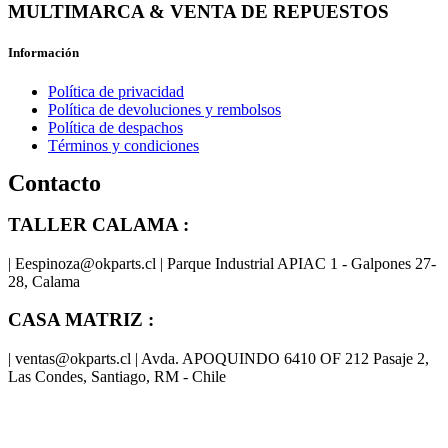
MULTIMARCA & VENTA DE REPUESTOS
Información
Política de privacidad
Política de devoluciones y rembolsos
Política de despachos
Términos y condiciones
Contacto
TALLER CALAMA :
| Eespinoza@okparts.cl | Parque Industrial APIAC 1 - Galpones 27-
28, Calama
CASA MATRIZ :
| ventas@okparts.cl | Avda. APOQUINDO 6410 OF 212 Pasaje 2,
Las Condes, Santiago, RM - Chile
® y
® son marcas registradas
Las marcas OK SERVICES & PARTS
OK PARTS
®
y pertenecen a
OK GROUP