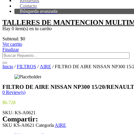
Repuestos
Contacto
Búsqueda avanzada
TALLERES DE MANTENCION MULTIM
Hay
0 item(s)
en tu carrito
Subtotal:
$
0
Ver carrito
Finalizar
Inicio
/
FILTROS
/
AIRE
/ FILTRO DE AIRE NISSAN NP300 15
FILTRO DE AIRE NISSAN NP300 15/20/RENAULT
0
Review(s)
$
6.728
SKU:
KS-A0621
Compartir:
SKU
KS-A0621
Categoría
AIRE