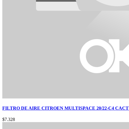
FILTRO DE AIRE CITROEN MULTISPACE 20/22-C4 CACTUS
$
7.328