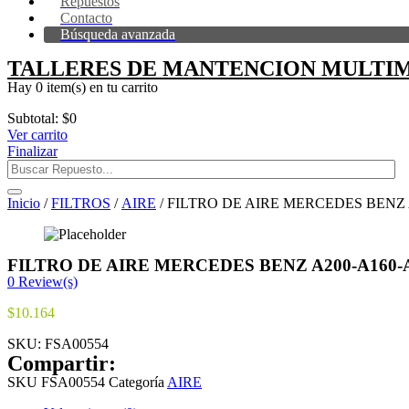
Repuestos
Contacto
Búsqueda avanzada
TALLERES DE MANTENCION MULTIM
Hay
0 item(s)
en tu carrito
Subtotal:
$
0
Ver carrito
Finalizar
Inicio
/
FILTROS
/
AIRE
/ FILTRO DE AIRE MERCEDES BENZ A2
FILTRO DE AIRE MERCEDES BENZ A200-A160-A1
0
Review(s)
$
10.164
SKU:
FSA00554
Compartir:
SKU
FSA00554
Categoría
AIRE